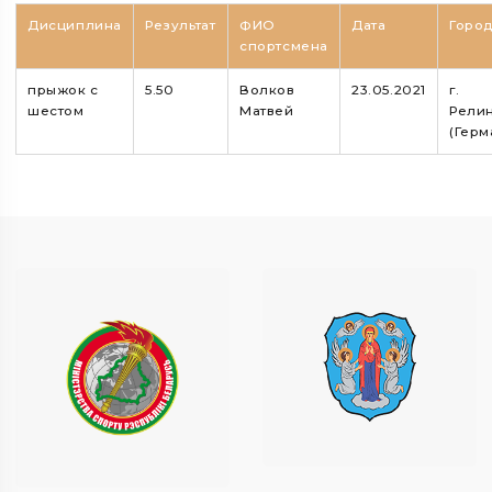
Дисциплина
Результат
ФИО
Дата
Горо
спортсмена
прыжок с
5.50
Волков
23.05.2021
г.
шестом
Матвей
Рели
(Герм