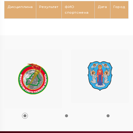
Дисциплина
Результат
ФИО
Дата
Город
спортсмена