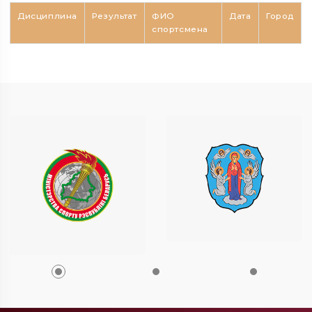
Дисциплина
Результат
ФИО
Дата
Город
спортсмена