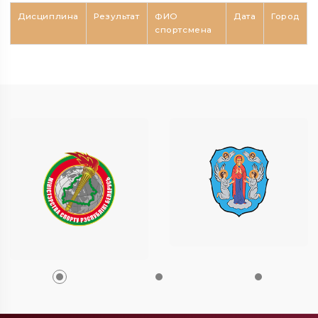
Дисциплина
Результат
ФИО
Дата
Город
спортсмена