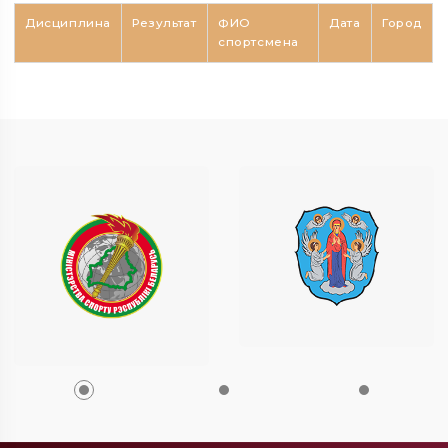
Дисциплина
Результат
ФИО
Дата
Город
спортсмена