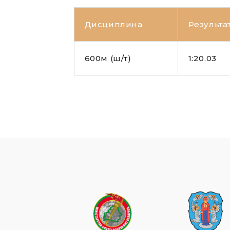
Дисциплина
Результа
600м (ш/т)
1:20.03