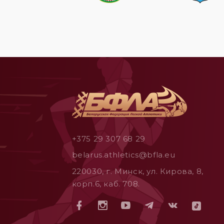
+375 29 307 68 29
belarus.athletics@bfla.eu
220030, г. Минск, ул. Кирова, 8,
корп.6, каб. 708.