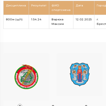
Дисциплина
Результат
ФИО
Дата
Горо
спортсмена
800м (ш/т)
1:54.24
Варюха
12.02.2025
г.
Максим
Брес