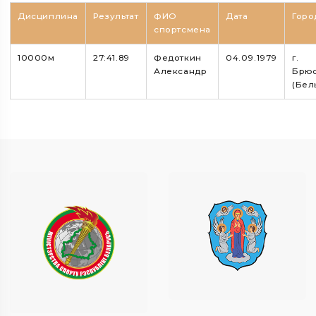
Дисциплина
Результат
ФИО
Дата
Горо
спортсмена
10000м
27:41.89
Федоткин
04.09.1979
г.
Александр
Брюс
(Бел