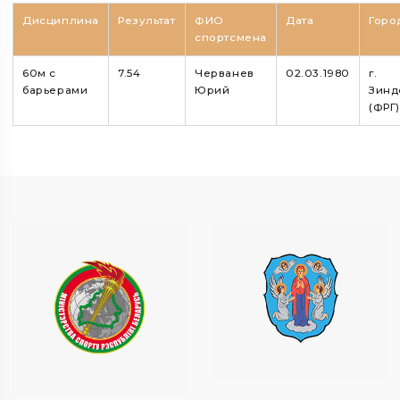
Дисциплина
Результат
ФИО
Дата
Горо
спортсмена
60м с
7.54
Черванев
02.03.1980
г.
барьерами
Юрий
Зинд
(ФРГ