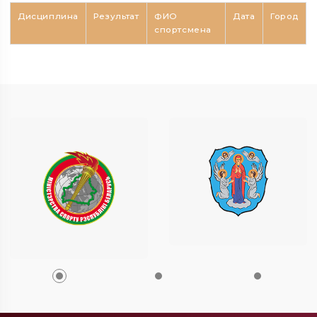
Дисциплина
Результат
ФИО
Дата
Город
спортсмена