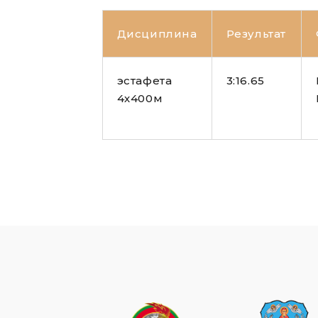
Дисциплина
Результат
эстафета
3:16.65
4х400м