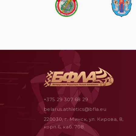
+375 29 307 68 29
belarus.athletics@bfla.eu
220030, г. Минск, ул. Кирова, 8,
корп.6, каб. 708.