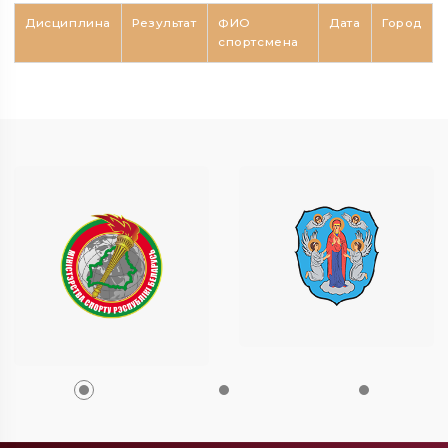
Дисциплина
Результат
ФИО
Дата
Город
спортсмена