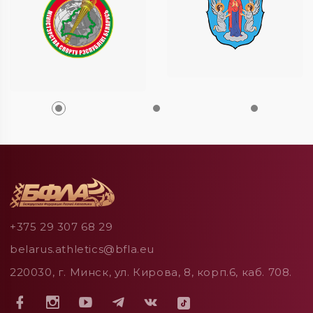
+375 29 307 68 29
belarus.athletics@bfla.eu
220030, г. Минск, ул. Кирова, 8, корп.6, каб. 708.