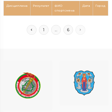
Дисциплина
Результат
ФИО
Дата
Город
спортсмена
1
...
6