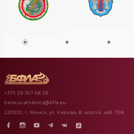
+375 29 307 68 29
belarus.athletics@bfla.eu
220030, г. Минск, ул. Кирова, 8, корп.6, каб. 708.