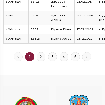
300м (ш/т)
39.22
Живаева
25.02.2017
г. 
Екатерина
400м
53.52
Лучшева
07.07.2018
г. 
Алина
(Ве
400м (ш/т)
55.33
Юреня Юлия
17.02.2009
г. 
600м (ш/т)
1:33.21
Идрис Азара
23.12.2022
г. 
1
2
3
4
5