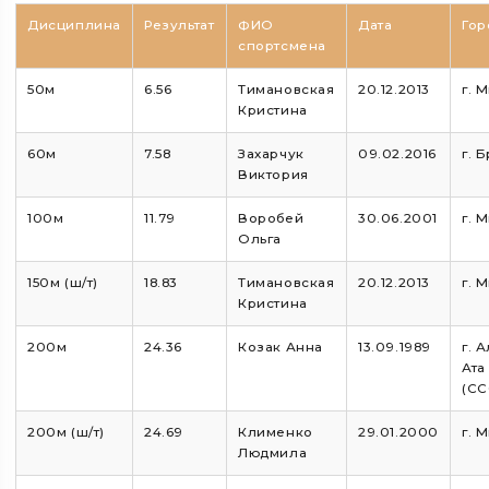
Дисциплина
Результат
ФИО
Дата
Гор
спортсмена
50м
6.56
Тимановская
20.12.2013
г. 
Кристина
60м
7.58
Захарчук
09.02.2016
г. 
Виктория
100м
11.79
Воробей
30.06.2001
г. 
Ольга
150м (ш/т)
18.83
Тимановская
20.12.2013
г. 
Кристина
200м
24.36
Козак Анна
13.09.1989
г. 
Ата
(СС
200м (ш/т)
24.69
Клименко
29.01.2000
г. 
Людмила