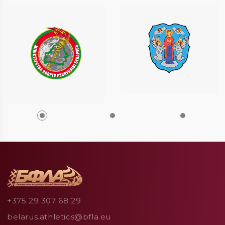
+375 29 307 68 29
belarus.athletics@bfla.eu