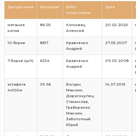
Дисциплина
Результат
ФИО
Дата
спортсмена
метание
86.05
Котковец
20.02.2020
копья
Алексей
10-борье
8617
Кравченко
27.05.2007
Андрей
7-борье (ш/т)
6234
Кравченко
09.03.2008
Андрей
эстафета
39.96
Богдан
14.07.2019
4х100м
Максим,
Дорогокупец
Станислав,
Граборенко
Максим,
Заболотный
Юрий