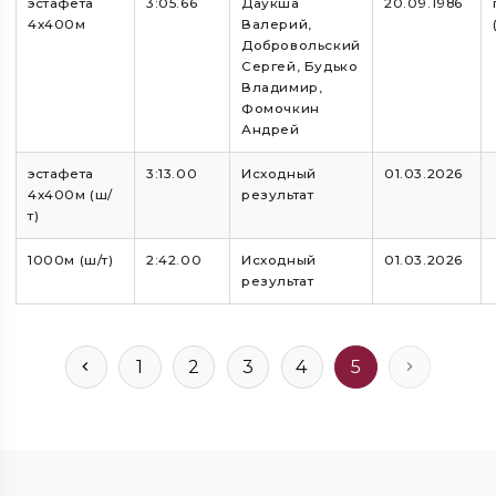
эстафета
3:05.66
Даукша
20.09.1986
4х400м
Валерий,
Добровольский
Сергей, Будько
Владимир,
Фомочкин
Андрей
эстафета
3:13.00
Исходный
01.03.2026
4х400м (ш/
результат
т)
1000м (ш/т)
2:42.00
Исходный
01.03.2026
результат
1
2
3
4
5