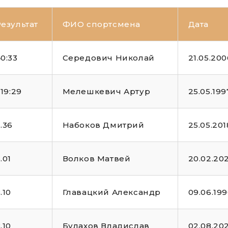
езультат
ФИО спортсмена
Дата
0:33
Середович Николай
21.05.200
:19:29
Мелешкевич Артур
25.05.199
.36
Набоков Дмитрий
25.05.201
.01
Волков Матвей
20.02.20
.10
Главацкий Александр
09.06.19
.10
Булахов Владислав
02.08.20