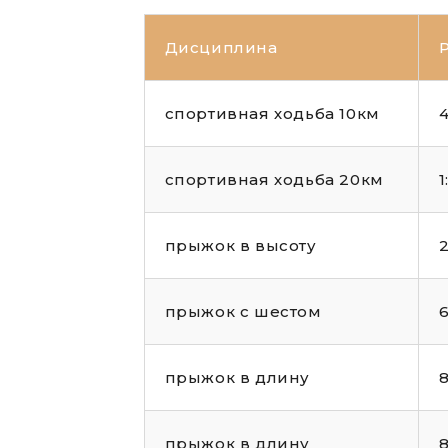
Дисциплина
Р
спортивная ходьба 10км
4
спортивная ходьба 20км
1
прыжок в высоту
2
прыжок с шестом
6
прыжок в длину
8
прыжок в длину
8