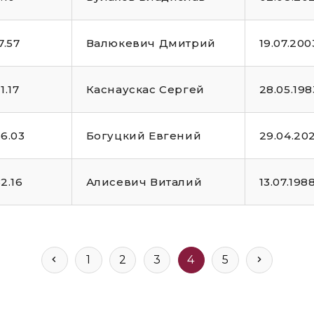
7.57
Валюкевич Дмитрий
19.07.200
1.17
Каснаускас Сергей
28.05.198
6.03
Богуцкий Евгений
29.04.20
2.16
Алисевич Виталий
13.07.198
1
2
3
4
5