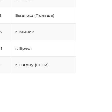
3
Быдгощ (Польша)
3
г. Минск
21
г. Брест
8
г. Пярну (СССР)