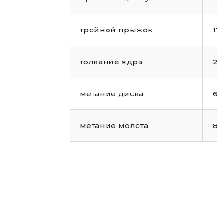
тройной прыжок
1
толкание ядра
2
метание диска
6
метание молота
8