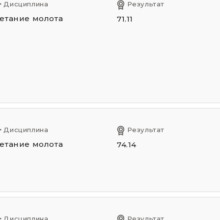
Дисциплина
Результат
етание молота
71.11
Дисциплина
Результат
етание молота
74.14
Дисциплина
Результат