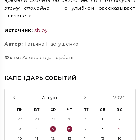
времени сходить на свидание, но я отношусь к
этому спокойно,
— с улыбкой рассказывает
Елизавета.
Источник:
sb.by
Автор:
Татьяна Пастушенко
Фото:
Александр Горбаш
КАЛЕНДАРЬ СОБЫТИЙ
2026
Август
ПН
ВТ
СР
ЧТ
ПТ
СБ
ВС
27
28
29
30
31
1
2
3
4
5
6
7
8
9
10
11
12
13
14
15
16