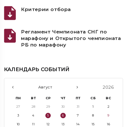
Критерии отбора
Регламент Чемпионата СНГ по
марафону и Открытого чемпионата
РБ по марафону
КАЛЕНДАРЬ СОБЫТИЙ
2026
Август
ПН
ВТ
СР
ЧТ
ПТ
СБ
ВС
27
28
29
30
31
1
2
3
4
5
6
7
8
9
10
11
12
13
14
15
16