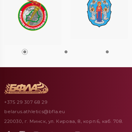
+375 29 307 68 29
belarus.athletics@bfla.eu
220030, г. Минск, ул. Кирова, 8, корп.6, каб. 708.