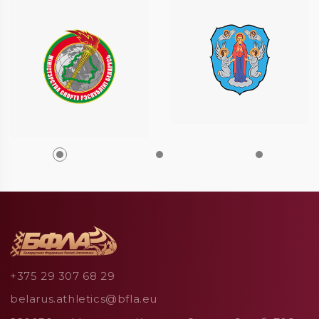
+375 29 307 68 29
belarus.athletics@bfla.eu