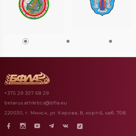
+375 29 307 68 29
belarus.athletics@bfla.eu
220030, г. Минск, ул. Кирова, 8, корп.6, каб. 708.