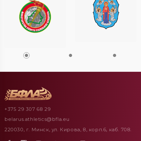
+375 29 307 68 29
belarus.athletics@bfla.eu
220030, г. Минск, ул. Кирова, 8, корп.6, каб. 708.