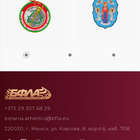
+375 29 307 68 29
belarus.athletics@bfla.eu
220030, г. Минск, ул. Кирова, 8, корп.6, каб. 708.