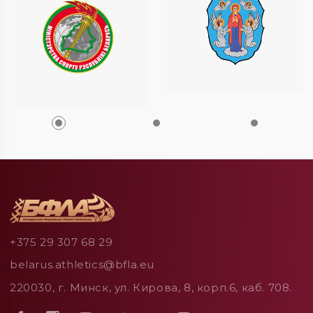
+375 29 307 68 29
belarus.athletics@bfla.eu
220030, г. Минск, ул. Кирова, 8, корп.6, каб. 708.