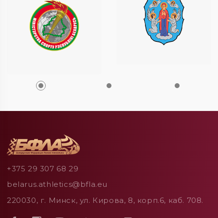
+375 29 307 68 29
belarus.athletics@bfla.eu
220030, г. Минск, ул. Кирова, 8, корп.6, каб. 708.