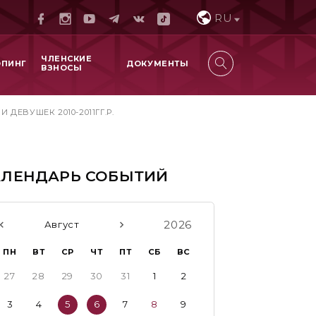
RU
ЧЛЕНСКИЕ
ОПИНГ
ДОКУМЕНТЫ
ВЗНОСЫ
ЕВУШЕК 2010-2011ГГ.Р.
АЛЕНДАРЬ СОБЫТИЙ
2026
Август
ПН
ВТ
СР
ЧТ
ПТ
СБ
ВС
27
28
29
30
31
1
2
3
4
5
6
7
8
9