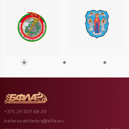
+375 29 307 68 29
belarus.athletics@bfla.eu