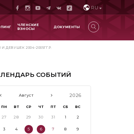
RU
ЧЛЕНСКИЕ
ОПИНГ
ДОКУМЕНТЫ
ВЗНОСЫ
ДЕВУШЕК 2004-2005ГГ.Р.
АЛЕНДАРЬ СОБЫТИЙ
2026
Август
ПН
ВТ
СР
ЧТ
ПТ
СБ
ВС
27
28
29
30
31
1
2
3
4
5
6
7
8
9