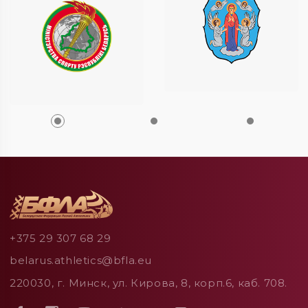
+375 29 307 68 29
belarus.athletics@bfla.eu
220030, г. Минск, ул. Кирова, 8, корп.6, каб. 708.