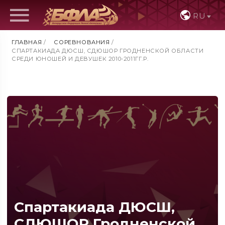
RU
ГЛАВНАЯ
/
СОРЕВНОВАНИЯ
/
СПАРТАКИАДА ДЮСШ, СДЮШОР ГРОДНЕНСКОЙ ОБЛАСТИ
СРЕДИ ЮНОШЕЙ И ДЕВУШЕК 2010-2011ГГ.Р.
Спартакиада ДЮСШ,
СДЮШОР Гродненской