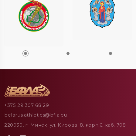
+375 29 307 68 29
belarus.athletics@bfla.eu
220030, г. Минск, ул. Кирова, 8, корп.6, каб. 708.