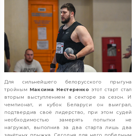
Для сильнейшего белорусского прыгуна
тройным
Максима Нестеренко
этот старт стал
вторым выступлением в секторе за сезон. И
чемпионат, и кубок Беларуси он выиграл,
подтвердив своё лидерство, при этом судей
необходимостью замерять попытки не
нагружал, выполнив за два старта лишь два
зачётных прыжка. Сегодня для него победным