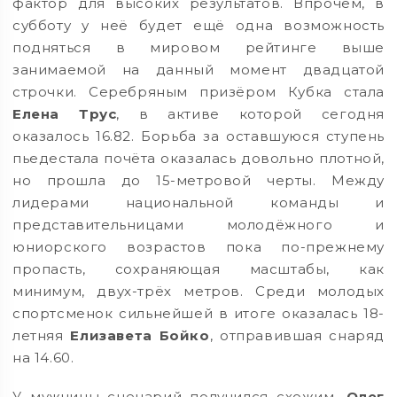
фактор для высоких результатов. Впрочем, в
субботу у неё будет ещё одна возможность
подняться в мировом рейтинге выше
занимаемой на данный момент двадцатой
строчки. Серебряным призёром Кубка стала
Елена Трус
, в активе которой сегодня
оказалось 16.82. Борьба за оставшуюся ступень
пьедестала почёта оказалась довольно плотной,
но прошла до 15-метровой черты. Между
лидерами национальной команды и
представительницами молодёжного и
юниорского возрастов пока по-прежнему
пропасть, сохраняющая масштабы, как
минимум, двух-трёх метров. Среди молодых
спортсменок сильнейшей в итоге оказалась 18-
летняя
Елизавета Бойко
, отправившая снаряд
на 14.60.
У мужчины сценарий получился схожим.
Олег