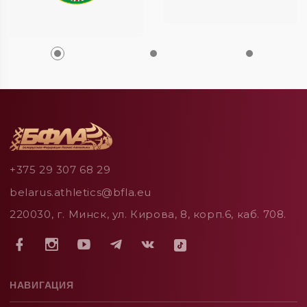
+375 29 307 68 29
belarus.athletics@bfla.eu
220030, г. Минск, ул. Кирова, 8, корп.6, каб. 708.
НАВИГАЦИЯ