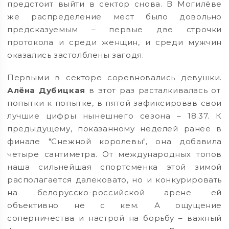
предстоит выйти в сектор снова. В Могилёве
же распределение мест было довольно
предсказуемым – первые две строчки
протокола и среди женщин, и среди мужчин
оказались застолблены загодя.
Первыми в секторе соревновались девушки.
Алёна Дубицкая
в этот раз расталкивалась от
попытки к попытке, в пятой зафиксировав свои
лучшие цифры нынешнего сезона – 18.37. К
предыдущему, показанному неделей ранее в
финале "Снежной королевы", она добавила
четыре сантиметра. От международных топов
наша сильнейшая спортсменка этой зимой
располагается далековато, но и конкурировать
на белорусско-российской арене ей
объективно не с кем. А ощущение
соперничества и настрой на борьбу – важный