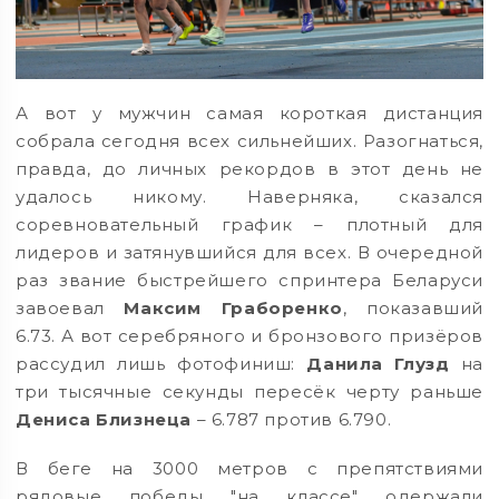
А вот у мужчин самая короткая дистанция
собрала сегодня всех сильнейших. Разогнаться,
правда, до личных рекордов в этот день не
удалось никому. Наверняка, сказался
соревновательный график – плотный для
лидеров и затянувшийся для всех. В очередной
раз звание быстрейшего спринтера Беларуси
завоевал
Максим Граборенко
, показавший
6.73. А вот серебряного и бронзового призёров
рассудил лишь фотофиниш:
Данила Глузд
на
три тысячные секунды пересёк черту раньше
Дениса Близнеца
– 6.787 против 6.790.
В беге на 3000 метров с препятствиями
рядовые победы "на классе" одержали