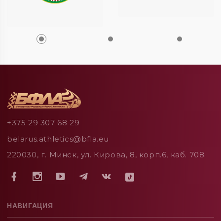
+375 29 307 68 29
belarus.athletics@bfla.eu
220030, г. Минск, ул. Кирова, 8, корп.6, каб. 708.
НАВИГАЦИЯ