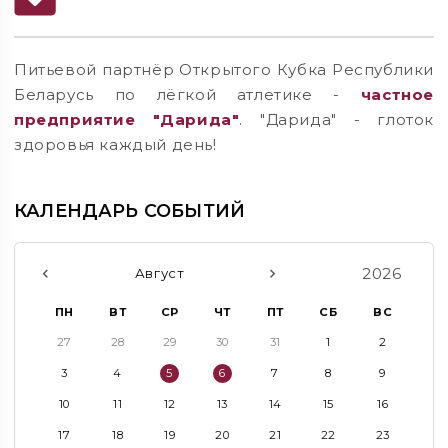
Питьевой партнёр Открытого Кубка Республики
Беларусь по лёгкой атлетике -
частное
предприятие "Дарида"
. "Дарида" - глоток
здоровья каждый день!
КАЛЕНДАРЬ СОБЫТИЙ
2026
Август
ПН
ВТ
СР
ЧТ
ПТ
СБ
ВС
27
28
29
30
31
1
2
3
4
5
6
7
8
9
10
11
12
13
14
15
16
17
18
19
20
21
22
23