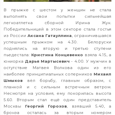
В прыжке с шестом у женщин не стала
выполнять свои попытки сильнейшая
легкоатлетка сборной Ирина Жук.
Победительницей в этом секторе стала гостья
из России
Аксана Гатауллина
, ограничившаяся
успешным прыжком на 4.30. Белоруски
поднялись на вторую и третью ступени
пьедестала:
Кристина Концевенко
взяла 4.15, а
юниорка
Дарья Мартысевич
- 4.00. У мужчин в
остутствие Матвея Волкова один из его
наиболее принципиальных соперников
Михаил
Шмыков
вёл борьбу, главным образом, с
планкой и с сильным встречным ветром.
Несмотря на условия, ему покорилась высота
5.60. Вторым стал ещё один представитель
Москвы
Георгий Горохов
, взявший 5.40, а
бронза осталась за вторым номером