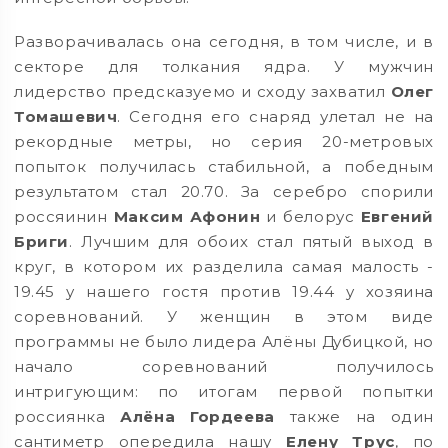
Разворачивалась она сегодня, в том числе, и в
секторе для толкания ядра. У мужчин
лидерство предсказуемо и сходу захватил
Олег
Томашевич
. Сегодня его снаряд улетал не на
рекордные метры, но серия 20-метровых
попыток получилась стабильной, а победным
результатом стал 20.70. За серебро спорили
россяинин
Максим Афонин
и белорус
Евгений
Бриги
. Лучшим для обоих стал пятый выход в
круг, в котором их разделила самая малость -
19.45 у нашего гостя против 19.44 у хозяина
соревнований. У женщин в этом виде
программы не было лидера Алёны Дубицкой, но
начало соревнований получилось
интригующим: по итогам первой попытки
россиянка
Алёна Гордеева
также на один
сантиметр опередила нашу
Елену Трус
, по