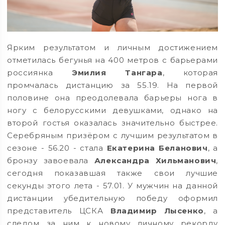
Ярким результатом и личным достижением
отметилась бегунья на 400 метров с барьерами
россиянка
Эмилия Тангара
, которая
промчалась дистанцию за 55.19. На первой
половине она преодолевала барьеры нога в
ногу с белорусскими девушками, однако на
второй гостья оказалась значительно быстрее.
Серебряным призёром с лучшим результатом в
сезоне - 56.20 - стала
Екатерина Беланович
, а
бронзу завоевала
Александра Хильманович
,
сегодня показавшая также свои лучшие
секунды этого лета - 57.01. У мужчин на данной
дистанции убедительную победу оформил
представитель ЦСКА
Владимир Лысенко
, а
следом за ним к новому личному рекорду