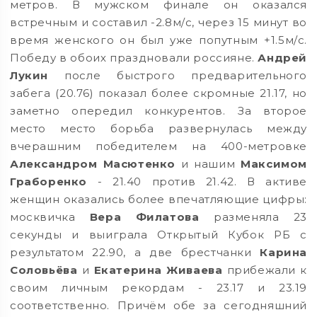
метров. В мужском финале он оказался
встречным и составил -2.8м/с, через 15 минут во
время женского он был уже попутным +1.5м/с.
Победу в обоих праздновали россияне.
Андрей
Лукин
после быстрого предварительного
забега (20.76) показал более скромные 21.17, но
заметно опередил конкурентов. За второе
место место борьба развернулась между
вчерашним победителем на 400-метровке
Александром Масютенко
и нашим
Максимом
Граборенко
- 21.40 против 21.42. В активе
женщин оказались более впечатляющие цифры:
москвичка
Вера Филатова
разменяла 23
секунды и выиграла Открытый Кубок РБ с
результатом 22.90, а две брестчанки
Карина
Соловьёва
и
Екатерина Живаева
прибежали к
своим личным рекордам - 23.17 и 23.19
соответственно. Причём обе за сегодняшний