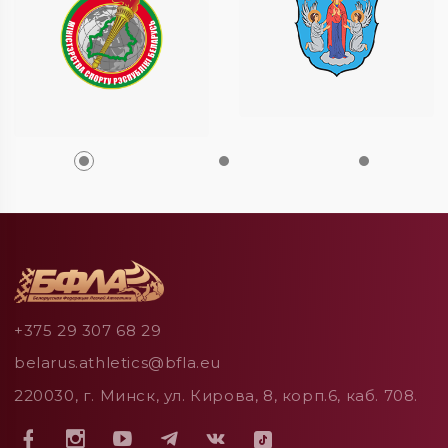
+375 29 307 68 29
belarus.athletics@bfla.eu
220030, г. Минск, ул. Кирова, 8, корп.6, каб. 708.