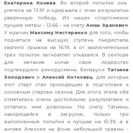
Екатерина Конева
. Во второй попытке она
улетела на 13.91 и одержала с этим результатом
уверенную победу. Из наших спортсменок
лучшие метры - 12.66 - на счету
Анны Зданевич
.
У мужчин
Максиму Нестеренко
для того, чтобы
подняться на высшую ступень пьедестала,
хватило прыжка на 16.19, а от заключительных
трёх попыток легкоатлет отказался. В секторе
для метания копья своё лидерство
подтвердили рекордсмены Беларуси
Татьяна
Холодович
и
Алексей Котковец
, для которых
этот старт стал проходящим в подготовке к
основным стартам сезона. Для этого этапа оба
отметились очень достойными результатами и
остались ими довольны. На счету Татьяны,
находящейся в загрузке, только три
выполненные попытки и лучшая на 61.39, а в
активе Алексея на фоне небольшой травмы -