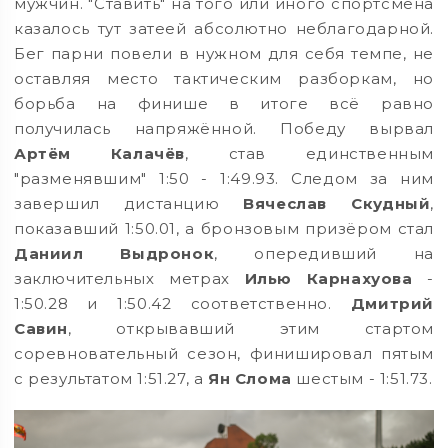
мужчин. "Ставить" на того или иного спортсмена
казалось тут затеей абсолютно неблагодарной.
Бег парни повели в нужном для себя темпе, не
оставляя место тактическим разборкам, но
борьба на финише в итоге всё равно
получилась напряжённой. Победу вырвал
Артём Калачёв
, став единственным
"разменявшим" 1:50 - 1:49.93. Следом за ним
завершил дистанцию
Вячеслав Скудный
,
показавший 1:50.01, а бронзовым призёром стал
Даниил Выдронок
, опередивший на
заключительных метрах
Илью Карнахуова
-
1:50.28 и 1:50.42 соответственно.
Дмитрий
Савин
, открывавший этим стартом
соревновательный сезон, финишировал пятым
с результатом 1:51.27, а
Ян Слома
шестым - 1:51.73.