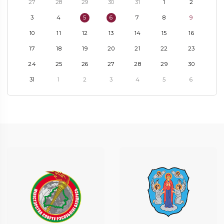
27
28
29
30
31
1
2
3
4
5
6
7
8
9
10
11
12
13
14
15
16
17
18
19
20
21
22
23
24
25
26
27
28
29
30
31
1
2
3
4
5
6