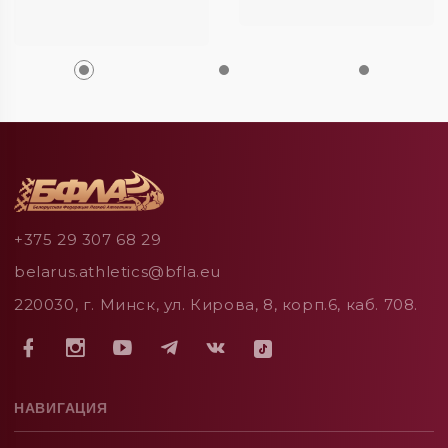
+375 29 307 68 29
belarus.athletics@bfla.eu
220030, г. Минск, ул. Кирова, 8, корп.6, каб. 708.
НАВИГАЦИЯ