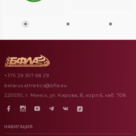
+375 29 307 68 29
belarus.athletics@bfla.eu
220030, г. Минск, ул. Кирова, 8, корп.6, каб. 708.
НАВИГАЦИЯ