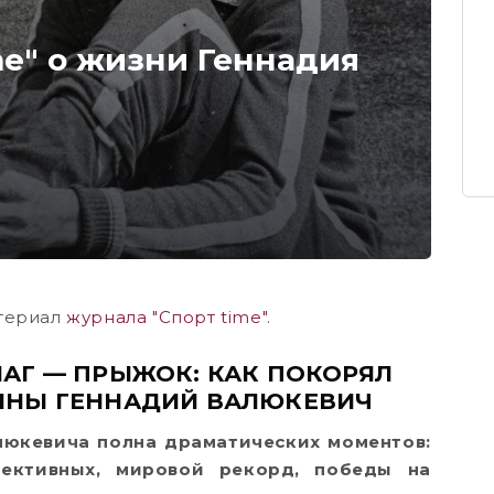
me" о жизни Геннадия
териал
журнала "Спорт time"
.
ШАГ — ПРЫЖОК: КАК ПОКОРЯЛ
ИНЫ ГЕННАДИЙ ВАЛЮКЕВИЧ
люкевича полна драматических моментов:
пективных, мировой рекорд, победы на