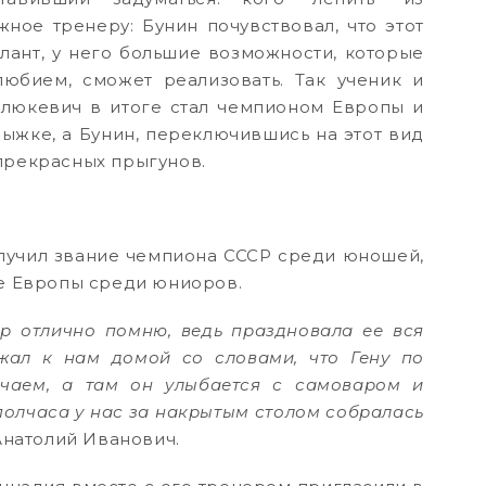
ное тренеру: Бунин почувствовал, что этот
лант, у него большие возможности, которые
любием, сможет реализовать. Так ученик и
алюкевич в итоге стал чемпионом Европы и
жке, а Бунин, переключившись на этот вид
прекрасных прыгунов.
олучил звание чемпиона СССР среди юношей,
те Европы среди юниоров.
р отлично помню, ведь праздновала ее вся
жал к нам домой со словами, что Гену по
ючаем, а там он улыбается с самоваром и
 полчаса у нас за накрытым столом собралась
Анатолий Иванович.