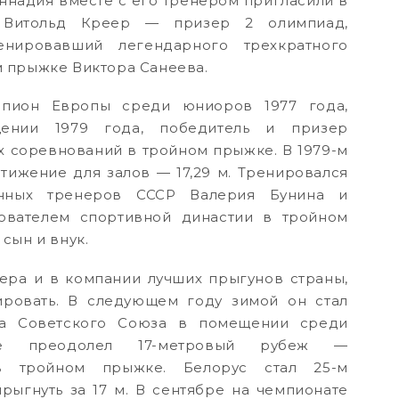
еннадия вместе с его тренером пригласили в
 Витольд Креер — призер 2 олимпиад,
ренировавший легендарного трехкратного
 прыжке Виктора Санеева.
пион Европы среди юниоров 1977 года,
нии 1979 года, победитель и призер
 соревнований в тройном прыжке. В 1979-м
ижение для залов — 17,29 м. Тренировался
енных тренеров СССР Валерия Бунина и
ователем спортивной династии в тройном
сын и внук.
ера и в компании лучших прыгунов страны,
ровать. В следующем году зимой он стал
а Советского Союза в помещении среди
е преодолел 17-метровый рубеж —
 в тройном прыжке. Белорус стал 25-м
ыгнуть за 17 м. В сентябре на чемпионате