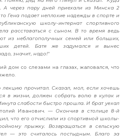
. Помню, дед на него глянул и сказал: "Куда
. А через пару дней приехали из Минска 2
что Гена подает неплохие надежды в спорте и
публиканскую школу-интернат спортивного
ела расставаться с сыном. В то время ведь
ают из неблагополучных семей или больших,
ших детей. Батя же задумался и вынес
адо, значит, надо!"
ий дом со слезами на глазах, жаловался, что
яжело.
 лекцию прочитал. Сказал, мол, если хочешь
ься в жизни, должен собрать волю в кулак и
Минута слабости быстро прошла. И брат уехал
атолий Иванович.
— Окончив в столице 8-й
щил, что его отчислили из спортивной школы-
ройному прыжку. Возвращаться в сельскую
тел — это считалось постыдным. Благо за