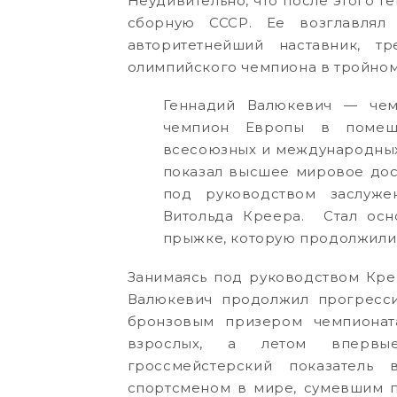
Неудивительно, что после этого Г
сборную СССР. Ее возглавлял
авторитетнейший наставник, т
олимпийского чемпиона в тройном
Геннадий Валюкевич — чем
чемпион Европы в помеще
всесоюзных и международных
показал высшее мировое дост
под руководством заслуж
Витольда Креера. Стал осн
прыжке, которую продолжили 
Занимаясь под руководством Кре
Валюкевич продолжил прогресси
бронзовым призером чемпионат
взрослых, а летом впервы
гроссмейстерский показатель
спортсменом в мире, сумевшим пр