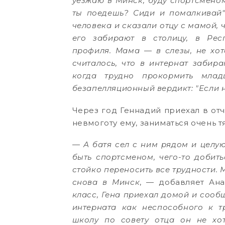
уезжаю в Минск, буду спортсменом
ты поедешь? Сиди и помалкивай"
человека и сказали отцу с мамой, 
его забирают в столицу, в Рес
профиля. Мама — в слезы, не хот
считалось, что в интернат забир
когда трудно прокормить млад
безапелляционный вердикт: "Если н
Через год Геннадий приехал в отч
невмоготу ему, заниматься очень т
— А батя сел с ним рядом и целую
быть спортсменом, чего-то добит
стойко переносить все трудности. 
снова в Минск
, — добавляет Ан
класс, Гена приехал домой и сооб
интерната как неспособного к т
школу по совету отца он не хо