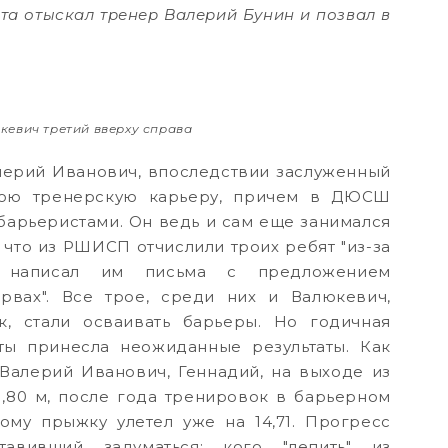
та отыскал тренер Валерий Бунин и позвал в
кевич третий вверху справа
Валерий Иванович, впоследствии заслуженный
свою тренерскую карьеру, причем в ДЮСШ
 барьеристами. Он ведь и сам еще занимался
, что из РШИСП отчислили троих ребят "из-за
", написал им письма с предложением
рвах". Все трое, среди них и Валюкевич,
к, стали осваивать барьеры. Но годичная
ты принесла неожиданные результаты. Как
Валерий Иванович, Геннадий, на выходе из
80 м, после года тренировок в барьерном
ому прыжку улетел уже на 14,71. Прогресс
тавивший задуматься: кого "лепить" из