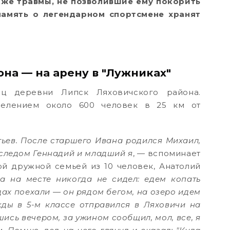
кже травмы, не позволившие ему покорить
память о легендарном спортсмене хранят
на — на арену в "Лужниках"
ц деревни Липск Ляховичского района.
селением около 600 человек в 25 км от
тьев. После старшего Ивана родился Михаил,
 следом Геннадий и младший я
, — вспоминает
ой дружной семьей из 10 человек, Анатолий
а на месте никогда не сидел: едем копать
дах поехали — он рядом бегом, на озеро идем
ды в 5-м классе отправился в Ляховичи на
ись вечером, за ужином сообщил, мол, все, я