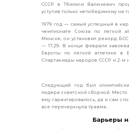
СССР в Тбилиси Валюкевич прод
уступив только непобедимому на т
1979 год — самый успешный в кар
чемпионате Союза по легкой а
Минске, он установил рекорд БС
— 17,29. В конце февраля завоева
Европы по легкой атлетике в В
Спартакиады народов СССР и 2-м 
Следующий год был олимпийски
лидера советской сборной. Место 
ему гарантировалось, да и сам сп
все перечеркнула травма…
Барьеры н