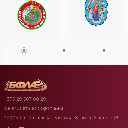
+375 29 307 68 29
belarus.athletics@bfla.eu
220030, г. Минск, ул. Кирова, 8, корп.6, каб. 708.