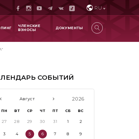
RU
ЧЛЕНСКИЕ
ОПИНГ
ДОКУМЕНТЫ
ВЗНОСЫ
А"
АЛЕНДАРЬ СОБЫТИЙ
2026
Август
ПН
ВТ
СР
ЧТ
ПТ
СБ
ВС
27
28
29
30
31
1
2
3
4
5
6
7
8
9