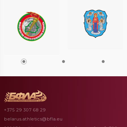
+375 29 307 68 29
belarus.athletics@bfla.eu