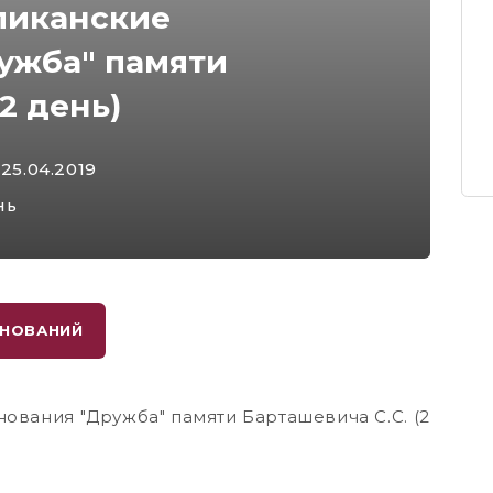
ликанские
ужба" памяти
2 день)
 25.04.2019
нь
ВНОВАНИЙ
ования "Дружба" памяти Барташевича С.С. (2