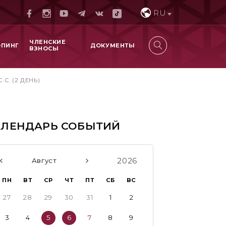
RU
ЧЛЕНСКИЕ
ОПИНГ
ДОКУМЕНТЫ
ВЗНОСЫ
. (2 ДЕНЬ)
АЛЕНДАРЬ СОБЫТИЙ
2026
Август
ПН
ВТ
СР
ЧТ
ПТ
СБ
ВС
27
28
29
30
31
1
2
3
4
5
6
7
8
9