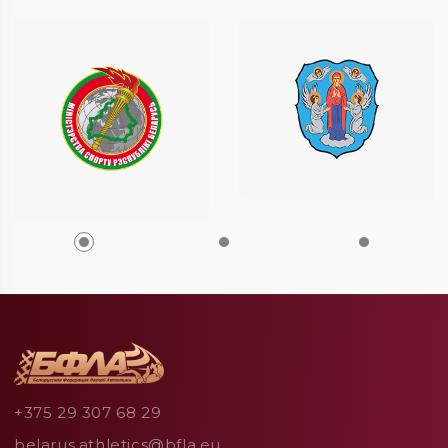
+375 29 307 68 29
belarus.athletics@bfla.eu