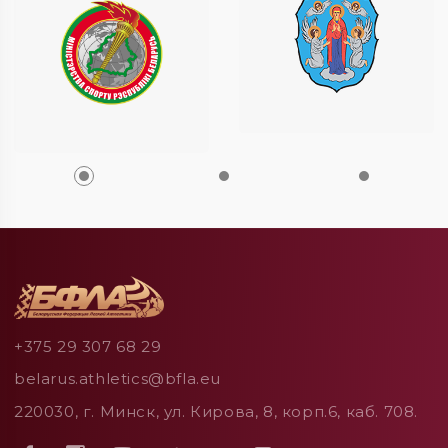
+375 29 307 68 29
belarus.athletics@bfla.eu
220030, г. Минск, ул. Кирова, 8, корп.6, каб. 708.