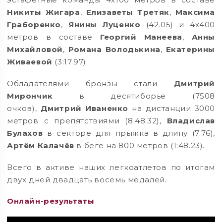
Никиты Жигара
,
Елизаветы Третяк
,
Максима
Граборенко
,
Янины Луценко
(42.05) и 4х400
метров в составе
Георгий Манеева
,
Анны
Михайловой
,
Романа Володькина
,
Екатерины
Живаевой
(3:17.97).
Обладателями бронзы стали
Дмитрий
Мирончик
в десятиборье (7508
очков),
Дмитрий Иваненко
на дистанции 3000
метров с препятствиями (8:48.32),
Владислав
Булахов
в секторе для прыжка в длину (7.76),
Артём Калачёв
в беге на 800 метров (1:48.23).
Всего в активе наших легкоатлетов по итогам
двух дней двадцать восемь медалей.
Онлайн-результаты