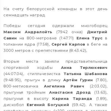
На счету белорусской команды в этот день
семнадцать наград.
Победы сегодня одержали многоборец
Максим Андралойть
(7942 очка)
Дмитрий
Савин
на 800-метровке (1:47.71)
Елена Трус
в
толкании ядра (17.58),
Сергей Карпов
в беге на
3000 метров с препятствиями (8:43.42),
Вторые места заняли представительница
спортивной ходьбы
Анна Терлюкевич
(44:07.04), стипльчезистка
Татьяна Шабанова
(9:48.95), прыгун в длину
Артём Гурин
(7.80),
800-метиовичка
Ангелина Равич
(2:03.02),
прыгунья тройным
Анастасия Дрозд
(13.63),
прыгунья в высоту
Карина Таранда
(1.89),
дискобол
Евгений
Богуцкий
(59.42). А также
эстафетные команды 4х100 метров в составе