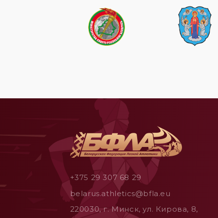
+375 29 307 68 29
belarus.athletics@bfla.eu
220030, г. Минск, ул. Кирова, 8,