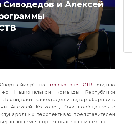
 Сиводедов и Алексей
 программы
 СТВ
Спорттаймер" на
телеканале СТВ
студию
енер Национальной команды Республики
рь Леонидович Сиводедов и лидер сборной в
аны Алексей Котковец. Они пообщались с
ждународных перспективах представителей
завершающемся соревновательном сезоне.