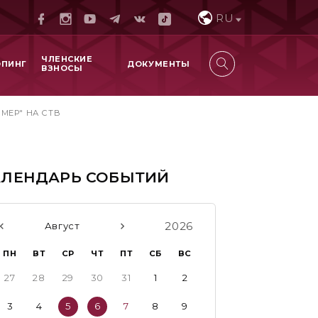
RU
ЧЛЕНСКИЕ
ОПИНГ
ДОКУМЕНТЫ
ВЗНОСЫ
МЕР" НА СТВ
АЛЕНДАРЬ СОБЫТИЙ
2026
Август
ПН
ВТ
СР
ЧТ
ПТ
СБ
ВС
27
28
29
30
31
1
2
3
4
5
6
7
8
9