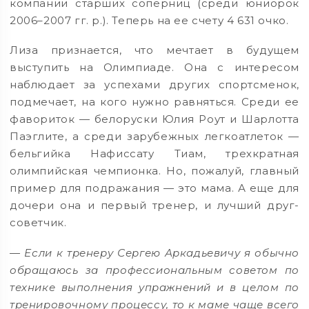
компании старших соперниц (среди юниорок
2006–2007 гг. р.). Теперь на ее счету 4 631 очко.
Лиза признается, что мечтает в будущем
выступить на Олимпиаде. Она с интересом
наблюдает за успехами других спортсменок,
подмечает, на кого нужно равняться. Среди ее
фавориток — белоруски Юлия Роут и Шарлотта
Паэглите, а среди зарубежных легкоатлеток —
бельгийка Нафиссату Тиам, трехкратная
олимпийская чемпионка. Но, пожалуй, главный
пример для подражания — это мама. А еще для
дочери она и первый тренер, и лучший друг-
советчик.
— Если к тренеру Сергею Аркадьевичу я обычно
обращаюсь за профессиональным советом по
технике выполнения упражнений и в целом по
тренировочному процессу, то к маме чаще всего