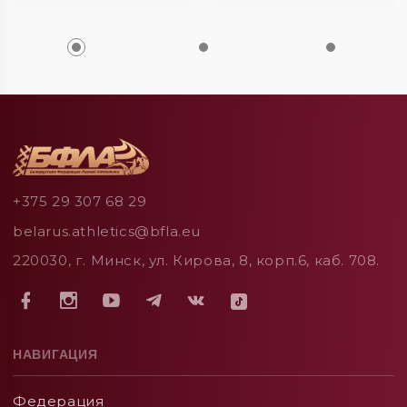
+375 29 307 68 29
belarus.athletics@bfla.eu
220030, г. Минск, ул. Кирова, 8, корп.6, каб. 708.
НАВИГАЦИЯ
Федерация