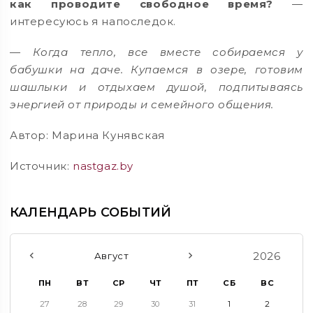
как проводите свободное время?
—
интересуюсь я напоследок.
— Когда тепло, все вместе собираемся у
бабушки на даче. Купаемся в озере, готовим
шашлыки и отдыхаем душой, подпитываясь
энергией от природы и семейного общения.
Автор: Марина Кунявская
Источник:
nastgaz.by
КАЛЕНДАРЬ СОБЫТИЙ
2026
Август
ПН
ВТ
СР
ЧТ
ПТ
СБ
ВС
27
28
29
30
31
1
2