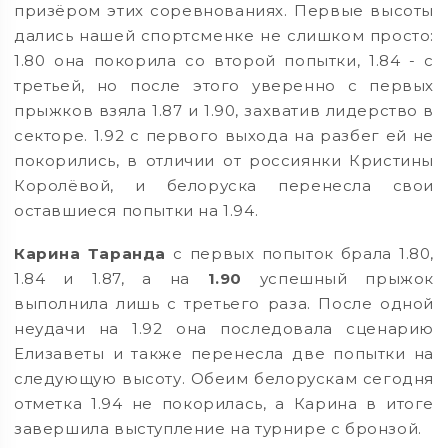
призёром этих соревнованиях. Первые высоты
дались нашей спортсменке не слишком просто:
1.80 она покорила со второй попытки, 1.84 - с
третьей, но после этого уверенно с первых
прыжков взяла 1.87 и 1.90, захватив лидерство в
секторе. 1.92 с первого выхода на разбег ей не
покорились, в отличии от россиянки Кристины
Королёвой, и белоруска перенесла свои
оставшиеся попытки на 1.94.
Карина Таранда
с первых попыток брала 1.80,
1.84 и 1.87, а на
1.90
успешный прыжок
выполнила лишь с третьего раза. После одной
неудачи на 1.92 она последовала сценарию
Елизаветы и также перенесла две попытки на
следующую высоту. Обеим белорускам сегодня
отметка 1.94 не покорилась, а Карина в итоге
завершила выступление на турнире с бронзой.