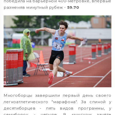
победила на барьерной 400-метровке, впервые
разменяв минутный рубеж -
59.70
Многоборцы завершили первый день своего
легкоатлетического "марафона". За спиной у
десятиборцев - пять видов программы, у
семиборок - четыре. В мужском зачёте