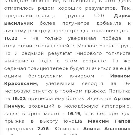
Молодое поколение, в прицнипе, в этот день
отметилось рядом хороших результатов. Так,
представительница группы U20
Дарья
Васильчик
более полуметра добавила к
личному рекорду в секторе для толкания ядра.
16.22
- не только уверенная победа в
отсутствии выступавшей в Москве Елены Трус,
но и седьмой результат мирового топ-листа
нынешнего года в этом возрасте. Та же
седьмая позиция теперь будет значиться за ещё
одним белорусским юниором -
Иваном
Красовским
, улетевшим сегодня за 16-
метровую отметку в тройном прыжке. Попытка
на
16.03
принесла ему бронзу. Здесь же
Артём
Пинчук
, входящий в молодёжную категорию,
занял второе место -
16.19
, а в секторе для
прыжка в высоту юноша
Максим Гапов
преодолел
2.06
. Юниорка
Алина Апанович